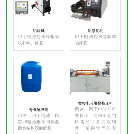
铝焊机
铝修复机
用于电池包水冷板裂
用于电池包水冷板凹
纹补焊、修复
陷修复
数控电芯堆叠挤压机
用途：用于电芯的堆
专业解胶剂
用途：用于电池、电
叠挤压，使模组达到
芯和电池框体间聚氨
所需尺寸并完成钢
酯类结构胶的解胶
带、塑钢带等的安