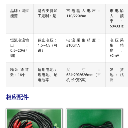
品牌：固恒
是否支持加
市电输入电压：
市电输
能源
工定制：是
110/220Vac
入频
率：
50/60Hz
恒流电流输
截止电压：
电流采集精度：
电压采
出：
1.5~4.5（可
±100mA
集精
0.5~20A(可
设）
度：
调)
±2mV
输出通道
适用电池：
尺寸：
发货
数：16个
锂电池、钠
624*293*626mm（主
地：杭
电池等
机 长*宽*高）
州
相应配件
单体充放电线束
品字电源线