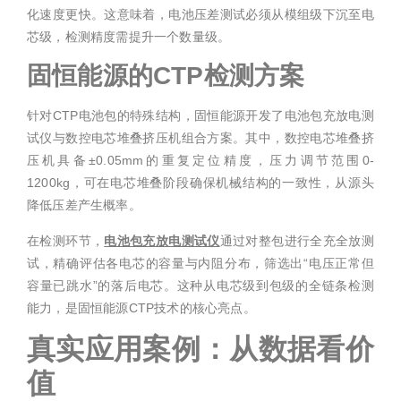
化速度更快。这意味着，电池压差测试必须从模组级下沉至电
芯级，检测精度需提升一个数量级。
固恒能源的CTP检测方案
针对CTP电池包的特殊结构，固恒能源开发了电池包充放电测
试仪与数控电芯堆叠挤压机组合方案。其中，数控电芯堆叠挤
压机具备±0.05mm的重复定位精度，压力调节范围0-
1200kg，可在电芯堆叠阶段确保机械结构的一致性，从源头
降低压差产生概率。
在检测环节，
电池包充放电测试仪
通过对整包进行全充全放测
试，精确评估各电芯的容量与内阻分布，筛选出“电压正常但
容量已跳水”的落后电芯。这种从电芯级到包级的全链条检测
能力，是固恒能源CTP技术的核心亮点。
真实应用案例：从数据看价
值