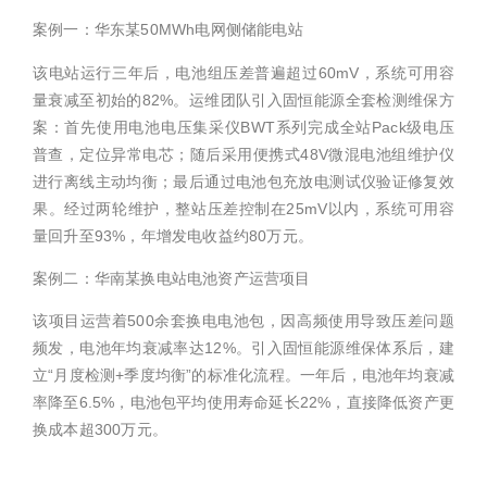
案例一：华东某50MWh电网侧储能电站
该电站运行三年后，电池组压差普遍超过60mV，系统可用容
量衰减至初始的82%。运维团队引入固恒能源全套检测维保方
案：首先使用电池电压集采仪BWT系列完成全站Pack级电压
普查，定位异常电芯；随后采用便携式48V微混电池组维护仪
进行离线主动均衡；最后通过电池包充放电测试仪验证修复效
果。经过两轮维护，整站压差控制在25mV以内，系统可用容
量回升至93%，年增发电收益约80万元。
案例二：华南某换电站电池资产运营项目
该项目运营着500余套换电电池包，因高频使用导致压差问题
频发，电池年均衰减率达12%。引入固恒能源维保体系后，建
立“月度检测+季度均衡”的标准化流程。一年后，电池年均衰减
率降至6.5%，电池包平均使用寿命延长22%，直接降低资产更
换成本超300万元。