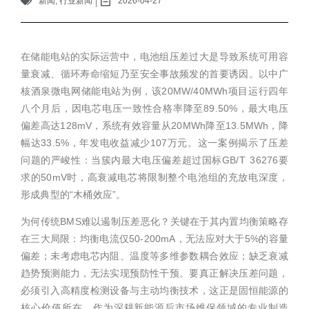
新闻
,
行业新闻
2026-04-27
在储能电站的实际运营中，电池组压差过大是导致系统可用容
量衰减、循环寿命缩短乃至安全事故频发的首要诱因。以中广
核酒泉微电网储能电站为例，该20MW/40MWh项目运行四年
八个月后，因电芯电压一致性合格率降至89.50%，最大电压
偏差高达128mV，系统有效容量从20MWh降至13.5MWh，降
幅达33.5%，年发电收益减少107万元。这一案例揭示了压差
问题的严峻性：当簇内最大电压偏差超过国标GB/T 36276要
求的50mV时，高衰减电芯将限制整个电池组的充放电深度，
形成典型的“木桶效应”。
为何传统BMS难以遏制压差恶化？关键在于其内置均衡策略存
在三大局限：均衡电流仅50-200mA，无法应对大于5%的容量
偏差；未考虑电芯内阻、温度等多维参数耦合效应；缺乏衰减
趋势预测能力，无法实现预防性干预。要真正解决压差问题，
必须引入高精度检测设备与主动均衡技术，这正是固恒能源的
核心价值所在。作为深耕新能源后市场维保领域的专业制造