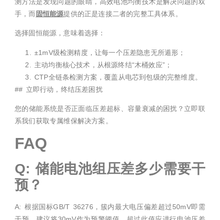
测方法是发现问题的眼睛，高效电池均衡技术是解决问题的双
手，而
固恒能源
提供的正是连接二者的完整工具体系。
选择固恒能源，意味着选择：
±1mV级检测精度，让每一个压差隐患无所遁形；
主动均衡核心技术，从根源终结“木桶效应”；
CTP全链条检测方案，覆盖从电芯到包级的完整维度。
## 立即行动，终结压差困扰
您的储能系统是否正面临压差超标、容量衰减的困扰？立即联
系我们获取专属维保解决方案。
FAQ
Q: 储能电池组压差多少需要干
预？
A: 根据国标GB/T 36276，簇内最大电压偏差超过50mV即需
干预。建议将30mV作为预警阈值，超过此值应进行电池压差