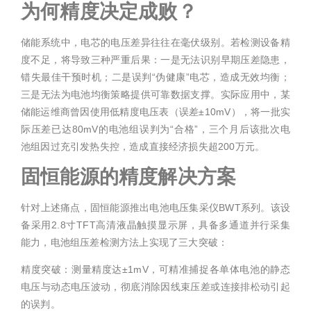
为何精度决定成败？
储能系统中，电芯的电压差异往往在毫伏级别。若检测设备精
度不足，将导致三种严重后果：一是无法识别早期压差隐患，
错失最佳干预时机；二是误判“伪健康”电芯，造成无效均衡；
三是无法为电池均衡策略提供可靠数据支撑。实际应用中，某
储能运维商曾因使用低精度电压表（误差±10mV），将一批实
际压差已达80mV的电池组误判为“合格”，三个月后该批次电
池组因过充引发热失控，造成直接经济损失超200万元。
固恒能源的精度解决方案
针对上述痛点，固恒能源推出电池电压集采仪BWT系列。该设
备采用2.8寸TFT高清液晶触摸显示屏，具备多通道并行采集
能力，电池组压差检测方法上实现了三大突破：
精度突破：测量精度达±1mV，可精准捕捉各单体电池的静态
电压与动态电压波动，彻底消除因线束压差或连接排松动引起
的误判。