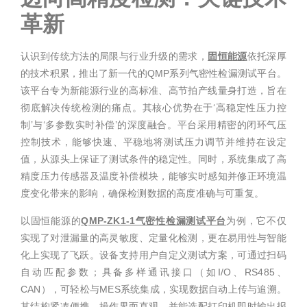
革新
认识到传统方法的局限与行业升级的需求，
固恒能源
依托深厚
的技术积累，推出了新一代的QMP系列气密性检漏测试平台。
该平台专为新能源行业的高标准、高节拍产线量身打造，旨在
彻底解决传统检测的痛点。其核心优势在于‘高稳定性压力控
制’与‘多参数实时补偿’的深度融合。平台采用精密的闭环气压
控制技术，能够快速、平稳地将测试压力调节并维持在设定
值，从源头上保证了测试条件的稳定性。同时，系统集成了高
精度压力传感器及温度补偿模块，能够实时感知并修正环境温
度变化带来的影响，确保检测数据的高度准确与可重复。
以固恒能源的
QMP-ZK1-1气密性检漏测试平台
为例，它不仅
实现了对泄漏量的高灵敏度、定量化检测，更在易用性与智能
化上实现了飞跃。设备支持用户自定义测试方案，可通过扫码
自动匹配参数；具备多样通讯接口（如I/O、RS485、
CAN），可轻松与MES系统集成，实现数据自动上传与追溯。
其结构紧凑便携，操作界面直观，并能选配打印机即时输出报