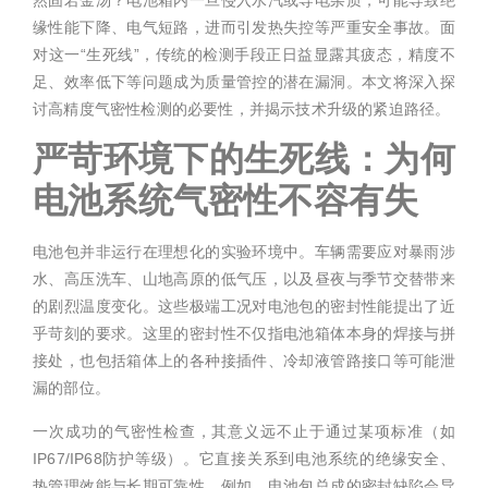
缘性能下降、电气短路，进而引发热失控等严重安全事故。面
对这一“生死线”，传统的检测手段正日益显露其疲态，精度不
足、效率低下等问题成为质量管控的潜在漏洞。本文将深入探
讨高精度气密性检测的必要性，并揭示技术升级的紧迫路径。
严苛环境下的生死线：为何
电池系统气密性不容有失
电池包并非运行在理想化的实验环境中。车辆需要应对暴雨涉
水、高压洗车、山地高原的低气压，以及昼夜与季节交替带来
的剧烈温度变化。这些极端工况对电池包的密封性能提出了近
乎苛刻的要求。这里的密封性不仅指电池箱体本身的焊接与拼
接处，也包括箱体上的各种接插件、冷却液管路接口等可能泄
漏的部位。
一次成功的气密性检查，其意义远不止于通过某项标准（如
IP67/IP68防护等级）。它直接关系到电池系统的绝缘安全、
热管理效能与长期可靠性。例如，电池包总成的密封缺陷会导