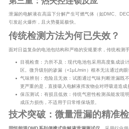
第三重：热失控连锁反应
泄漏的电解液在高温下分解产生可燃气体（如DMC、DE
引发起火爆炸，且火势蔓延极快。
传统检测方法为何已失效？
面对日益复杂的电池包结构和严格的安规要求，传统检测
目视检查：力所不及：现代电池包采用高度集成设计
区。微升级别的渗漏（<1μL/min）根本无法通过肉
气味辨别：危险且无效：试图通过气味判断泄漏既
更严重的是，直接吸入电解液挥发物会对呼吸道造成
保压测试：有损且低效：传统气密性检测虽能发现
成压力损伤，不适用于日常维保场景。
技术突破：微量泄漏的精准
固恒能源QMD系列便携式电解液泄漏测试仪
，采用行业领